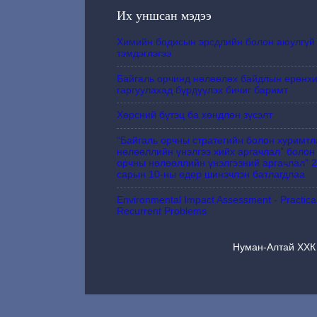
Их уншсан мэдээ
Химийн бодисын эрсдлийн болон аюулгүй
тэмдэглэгээ
Байгаль орчинд нөлөөлөх байдлын ерөнхи
гаргуулахад бүрдүүлэх бичиг баримт
Хөрсний бүтэц ба хөндлөн зүсэлт
“Байгаль орчны стратегийн болон хуримтл
нөлөөллийн үнэлгээ хийх аргачлал” болон
орчны нөлөөллийн үнэлгээний аргачлал” 2
сарын 10-ны өдөр шинэчлэн батлагдлаа
Environmental Impact Assessment - Practical
Recurrent Problems
Нуман-Алтай ХХК