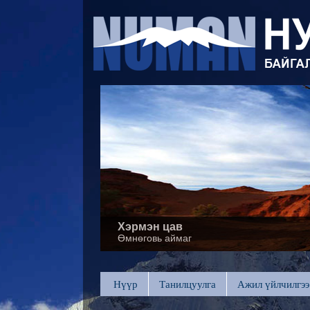
Хэрмэн цав
Өмнөговь аймаг
Нүүр
Танилцуулга
Ажил үйлчилгээ